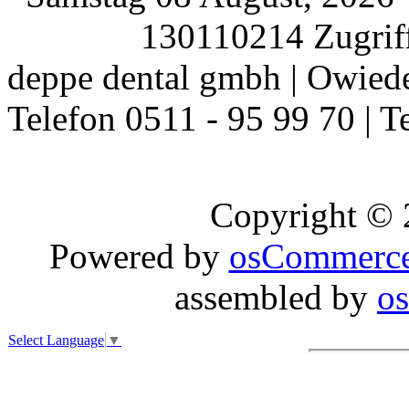
130110214 Zugriff
deppe dental gmbh | Owiede
Telefon 0511 - 95 99 70 | T
Copyright ©
Powered by
osCommerc
assembled by
o
Select Language
▼