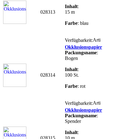
Inhalt
:
028313
15 m
Farbe
: blau
Verfügbarkeit:
Okklusionspapier
Packungsname
:
Bogen
Inhalt
:
028314
100 St.
Farbe
: rot
Verfügbarkeit:
Okklusionspapier
Packungsname
:
Spender
Inhalt
:
028315
10 m