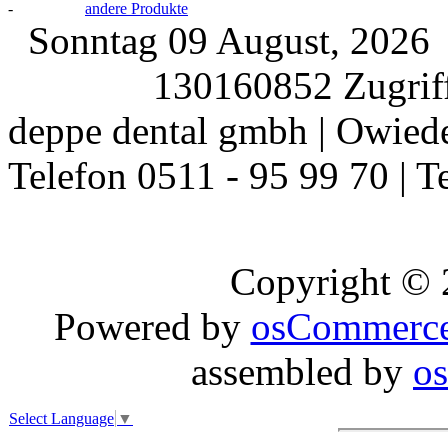
-
andere Produkte
Sonntag 09 August, 202
130160852 Zugriff
deppe dental gmbh | Owiede
Telefon 0511 - 95 99 70 | T
Copyright ©
Powered by
osCommerc
assembled by
o
Select Language
▼