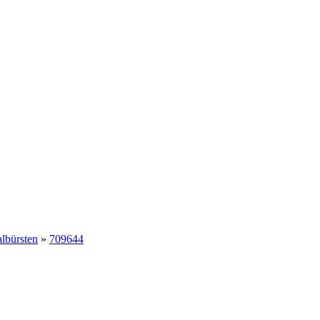
albürsten
»
709644