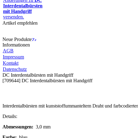
Änderungen zu
DC
Interdentalbürsten
mit Handgriff
versenden.
Artikel empfehlen
Neue Produkte
Informationen
AGB
Impressum
Kontakt
Datenschutz
DC Interdentalbürsten mit Handgriff
[709644] DC Interdentalbürsten mit Handgriff
Interdentalbürsten mit kunststoffummanteltem Draht und farbcodierte
Details:
Abmessungen:
3,0 mm
Farbe:
blau