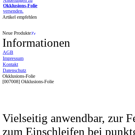
Änderungen zu
Okklusions-Folie
versenden.
Artikel empfehlen
Neue Produkte
Informationen
AGB
Impressum
Kontakt
Datenschutz
Okklusions-Folie
[007008] Okklusions-Folie
Vielseitig anwendbar, zur 
zum Einschleifen bei punkt