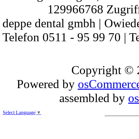
129966768 Zugriff
deppe dental gmbh | Owiede
Telefon 0511 - 95 99 70 | T
Copyright ©
Powered by
osCommerc
assembled by
o
Select Language
▼