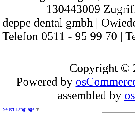
130443009 Zugriff
deppe dental gmbh | Owiede
Telefon 0511 - 95 99 70 | T
Copyright ©
Powered by
osCommerc
assembled by
o
Select Language
▼