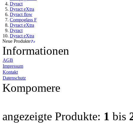
Dyract
Dyract eXtra
Dyract flow
Compoglass F
Dyract eXtra
Dyract
Dyract eXtra
Neue Produkte
Informationen
AGB
Impressum
Kontakt
Datenschutz
Kompomere
angezeigte Produkte:
1
bis