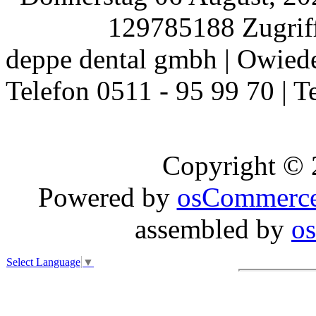
129785188 Zugriff
deppe dental gmbh | Owiede
Telefon 0511 - 95 99 70 | T
Copyright ©
Powered by
osCommerc
assembled by
o
Select Language
▼