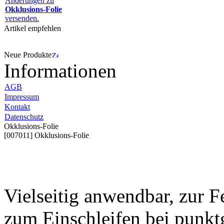
Änderungen zu
Okklusions-Folie
versenden.
Artikel empfehlen
Neue Produkte
Informationen
AGB
Impressum
Kontakt
Datenschutz
Okklusions-Folie
[007011] Okklusions-Folie
Vielseitig anwendbar, zur 
zum Einschleifen bei punkt